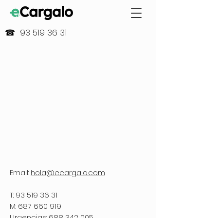
☎ 93 519 36 31
Email:
hola@ecargalo.com
T:
93 519 36 31
M:
687 660 919
Urgencias:
688 342 005