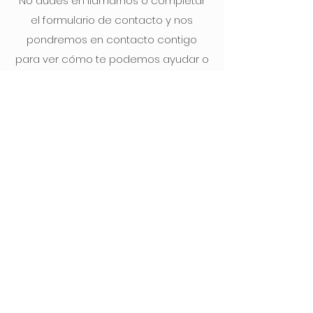
No dudes en llamarnos o completar
el formulario de contacto y nos
pondremos en contacto contigo
para ver cómo te podemos ayudar o
venir a visitarte.
Servicio a particulares:
Barcelona, Tarragona, Girona, Lleida,
Andorra y Cerdanya Francesa
Servicio a comunidades y proyectos
especiales:
España, Portugal, Andorra y Sur de
Francia
eCárgalo es una división de Salinas
Obras y Proyectos S.L.
C/ Independencia 98
08902 · Hospitalet de Llobregat